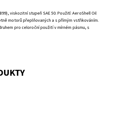
99), viskozitní stupeň SAE 50. Použití: AeroShell Oil
četně motorů přeplňovaných a s přímým vstřikováním.
 druhem pro celoroční použití v mírném pásmu, s
ODUKTY