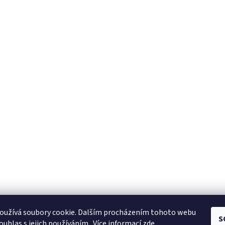
https://tmj-aviation.cz
oužívá soubory cookie. Dalším procházením tohoto webu
S
ouhlas s jejich používáním.. Více informací
zde
.