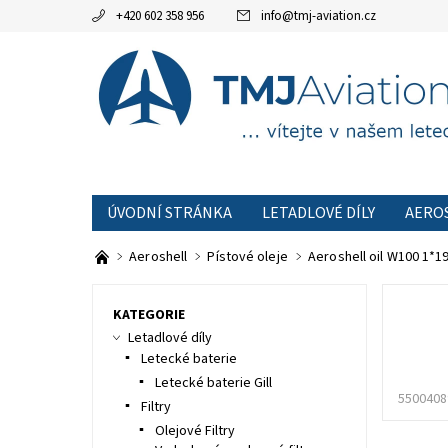
+420 602 358 956
info
@
tmj-aviation.cz
ÚVODNÍ STRÁNKA
LETADLOVÉ DÍLY
AERO
AKCE
OBCHODNÍ PODMÍNKY
KONTAKTNÍ
Aeroshell
Pístové oleje
Aeroshell oil W100 1*1
KATEGORIE
Letadlové díly
Letecké baterie
Letecké baterie Gill
5500408
Filtry
Olejové Filtry