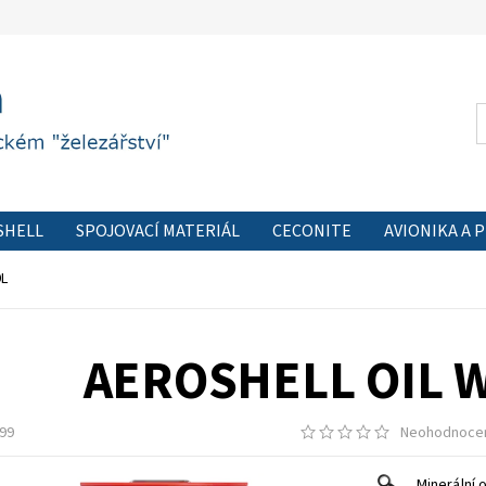
SHELL
SPOJOVACÍ MATERIÁL
CECONITE
AVIONIKA A 
 FORMULÁŘ
PODMÍNKY OCHRANY OSOBNÍCH ÚDAJŮ
KON
9L
AEROSHELL OIL W
99
Neohodnoce
Minerální 