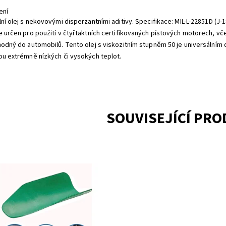
ení
ní olej s nekovovými disperzantními aditivy. Specifikace: MIL-L-22851D (J-18
e určen pro použití v čtyřtaktních certifikovaných pístových motorech, v
hodný do automobilů. Tento olej s viskozitním stupněm 50 je universálním
ou extrémně nízkých či vysokých teplot.
SOUVISEJÍCÍ PR
ovatelný odkalovací trychtýř
upnost:
Objednáno 3
OILFUNNEL