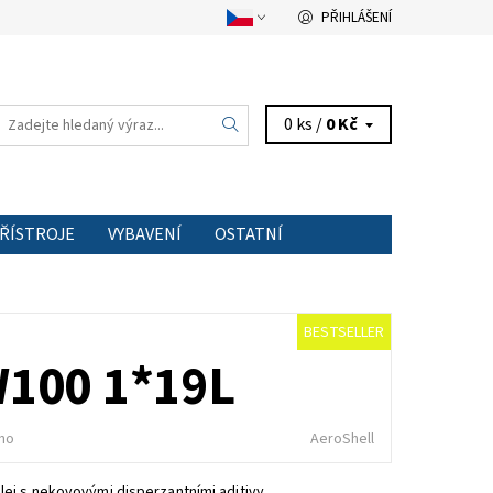
PŘIHLÁŠENÍ
0 ks /
0 Kč
PŘÍSTROJE
VYBAVENÍ
OSTATNÍ
TAKT
BESTSELLER
100 1*19L
no
AeroShell
olej s nekovovými disperzantními aditivy.