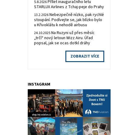
Přílet inauguračního letu
5.8.2026
STARLUX Airlines z Tchaj-peje do Prahy
Nebezpečně nízko, pak rychlé
13.2.2026
stoupání. Podívejte se, jak blízko bylo
u Křivoklátu k nehodě airbusu
Na Ruzyni už přes měsíc
24.10.2025
„trčí“ nový letoun Wizz Airu. Úřad
popsal, jak se ocas dotkl dráhy
ZOBRAZIT VÍCE
INSTAGRAM