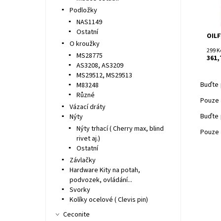
Podložky
NAS1149
Ostatní
OIL
O kroužky
299 K
MS28775
361,
AS3208, AS3209
MS29512, MS29513
Buďte 
M83248
Různé
Pouze 
Vázací dráty
Buďte 
Nýty
Nýty trhací ( Cherry max, blind
Pouze 
rivet aj.)
Ostatní
Závlačky
Hardware Kity na potah,
podvozek, ovládání...
Svorky
Kolíky ocelové ( Clevis pin)
Ceconite