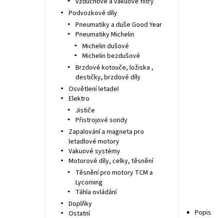
Vzduchové a vakuové filtry
Podvozkové díly
Pneumatiky a duše Good Year
Pneumatiky Michelin
Michelin dušové
Michelin bezdušové
Brzdové kotouče, ložiska ,
destičky, brzdové díly
Osvětlení letadel
Elektro
Jističe
Přistrojové sondy
Zapalování a magneta pro
letadlové motory
Vakuové systémy
Motorové díly, celky, těsnění
Těsnění pro motory TCM a
Lycoming
Táhla ovládání
Doplňky
Popis
Ostatní