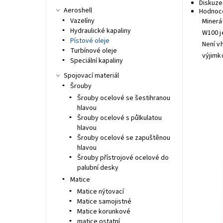
Diskuze
Aeroshell
Hodnoc
Vazelíny
Minerál
Hydraulické kapaliny
W100 j
Pístové oleje
Není v
Turbínové oleje
výjimk
Speciální kapaliny
Spojovací materiál
Šrouby
Šrouby ocelové se šestihranou
hlavou
Šrouby ocelové s půlkulatou
hlavou
Šrouby ocelové se zapuštěnou
hlavou
Šrouby přístrojové ocelové do
palubní desky
Tvar
Matice
Dost
Matice nýtovací
Kód:
Matice samojistné
Matice korunkové
matice ostatní