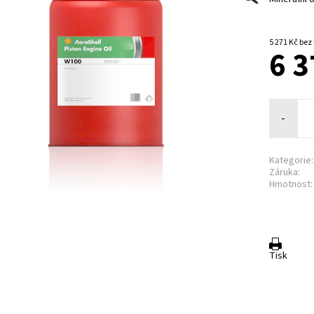
5 271 Kč
6 3
-
Kategorie:
Záruka:
Hmotnost:
Tisk