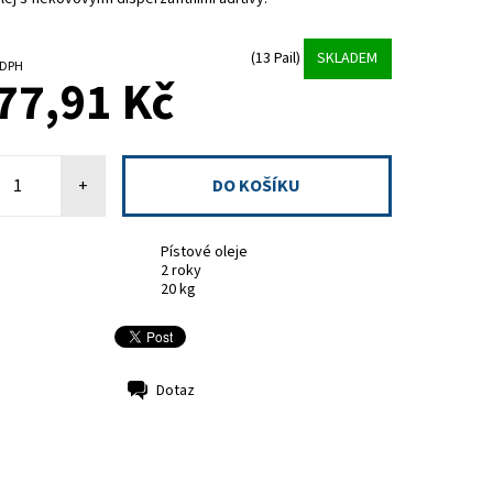
(13 Pail)
SKLADEM
 bez DPH
77,91 Kč
+
Pístové oleje
2 roky
20 kg
Dotaz