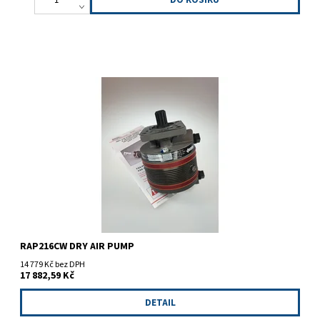
Vakuová pumpa RAP216CW
RAP216CW DRY AIR PUMP
14 779 Kč bez DPH
17 882,59 Kč
DETAIL