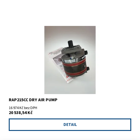
Vakuová pumpa RAP215CC
RAP215CC DRY AIR PUMP
16 974 Kč bez DPH
20 538,54 Kč
DETAIL