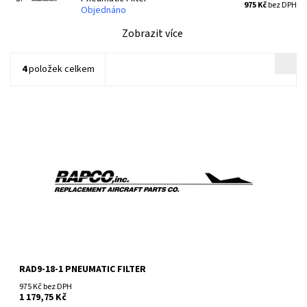
975 Kč
bez DPH
Objednáno
Zobrazit více
4
položek celkem
Vložka do vzduchového filtru RAD9-18-1
RAD9-18-1 PNEUMATIC FILTER
975 Kč bez DPH
1 179,75 Kč