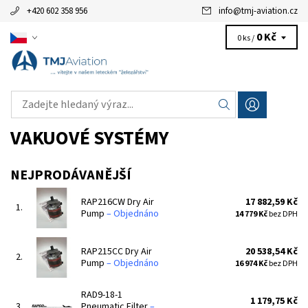
+420 602 358 956
info
@
tmj-aviation.cz
0 Kč
0 ks /
VAKUOVÉ SYSTÉMY
NEJPRODÁVANĚJŠÍ
RAP216CW Dry Air
17 882,59 Kč
1.
Pump
–
Objednáno
14 779 Kč
bez DPH
RAP215CC Dry Air
20 538,54 Kč
2.
Pump
–
Objednáno
16 974 Kč
bez DPH
RAD9-18-1
1 179,75 Kč
3.
Pneumatic Filter
–