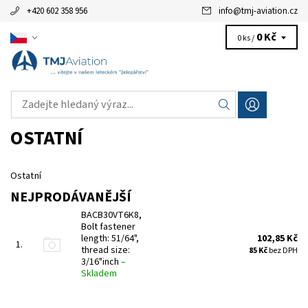
+420 602 358 956
info
@
tmj-aviation.cz
0 Kč
0 ks /
OSTATNÍ
Ostatní
NEJPRODÁVANĚJŠÍ
BACB30VT6K8,
Bolt fastener
length: 51/64",
102,85 Kč
1.
thread size:
85 Kč
bez DPH
3/16"inch
–
Skladem