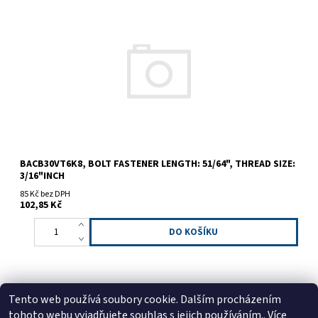
BACB30VT6K8, Bolt fastener length: 51/64", thread size: 3/16"inch
BACB30VT6K8, BOLT FASTENER LENGTH: 51/64", THREAD SIZE:
3/16"INCH
85 Kč bez DPH
102,85 Kč
Tento web používá soubory cookie. Dalším procházením
tohoto webu vyjadřujete souhlas s jejich používáním.. Více