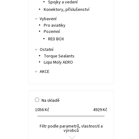
Spojky a vedení
Konektory, příslušenství
Vybavení
Pro aviatiky
Pozemní
RED BOX
Ostatní
Torque Sealants
Liqui Moly AERO
AKCE
Na skladě
1056
Kč
4929
Kč
Filtr podle parametrů, vlastností a
výrobců