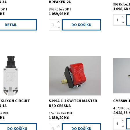
R 3A
BREAKER 2A
908 Kč bez
1 098,68 
z DPH
876 Kč bez DPH
 Kč
1 059,96 Kč
DETAIL
74-2-1 jistič 1A.
Spínač C
vé provedení.
1 KLIXON CIRCUIT
S1994-1-1 SWITCH MASTER
CM3589-
R 1A
RED CESSNA
4 073 Kč b
4 928,33 
bez DPH
1 520 Kč bez DPH
 Kč
1 839,20 Kč