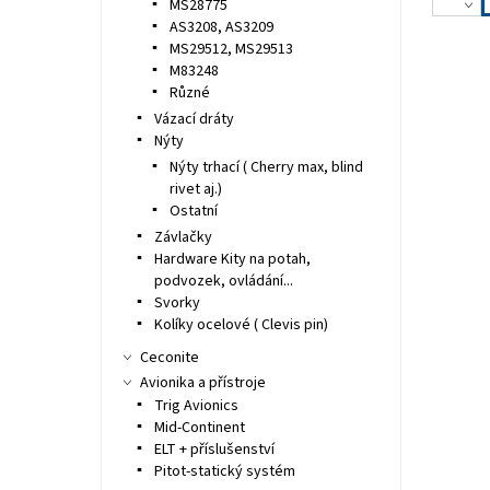
MS28775
AS3208, AS3209
MS29512, MS29513
M83248
Různé
Vázací dráty
Nýty
Nýty trhací ( Cherry max, blind
rivet aj.)
Ostatní
Závlačky
Hardware Kity na potah,
podvozek, ovládání...
Svorky
Kolíky ocelové ( Clevis pin)
Ceconite
Avionika a přístroje
Trig Avionics
Mid-Continent
ELT + příslušenství
Pitot-statický systém