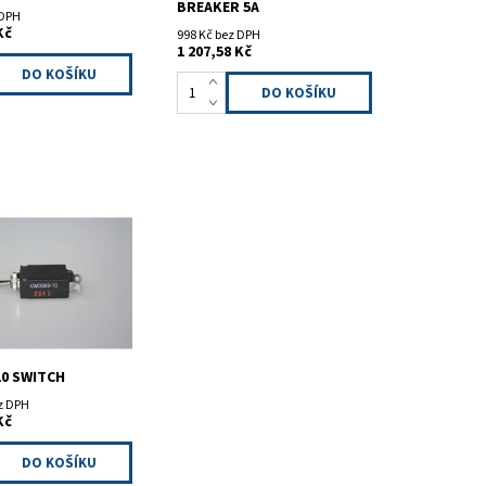
BREAKER 5A
 DPH
Kč
998 Kč bez DPH
1 207,58 Kč
M3589-10
10 SWITCH
ez DPH
Kč