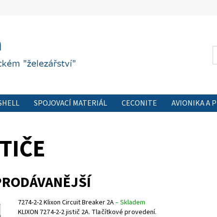
SHELL
SPOJOVACÍ MATERIÁL
CECONITE
AVIONIKA A 
 FORMULÁŘ
PODMÍNKY OCHRANY OSOBNÍCH ÚDAJŮ
KON
STIČE
PRODÁVANĚJŠÍ
7274-2-2 Klixon Circuit Breaker 2A
–
Skladem
KLIXON 7274-2-2 jistič 2A. Tlačítkové provedení.