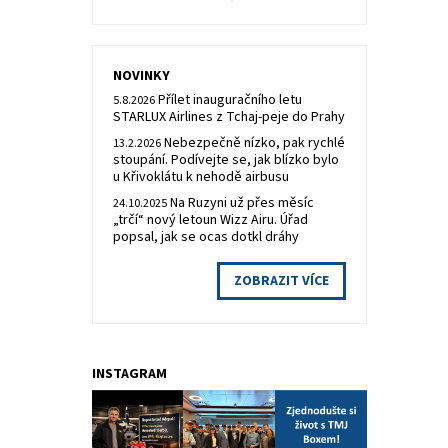
NOVINKY
Přílet inauguračního letu
5.8.2026
STARLUX Airlines z Tchaj-peje do Prahy
Nebezpečně nízko, pak rychlé
13.2.2026
stoupání. Podívejte se, jak blízko bylo
u Křivoklátu k nehodě airbusu
Na Ruzyni už přes měsíc
24.10.2025
„trčí“ nový letoun Wizz Airu. Úřad
popsal, jak se ocas dotkl dráhy
ZOBRAZIT VÍCE
INSTAGRAM