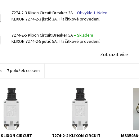
7274-2-3 Klixon Circuit Breaker 3A
–
Obvykle 1 týden
KLIXON 7274-2-3 jistič 3A. Tlačítkové provedení.
7274-2-5 Klixon Circuit Breaker 5A
–
Skladem
KLIXON 7274-2-5 jistič 5A. Tlačítkové provedení.
Zobrazit více
e:
7
položek celkem
74-2-3 jistič 3A.
KLIXON 7274-2-2 jistič 2A.
MS35058-
vé provedení.
Tlačítkové provedení.
3 KLIXON CIRCUIT
7274-2-2 KLIXON CIRCUIT
MS35058