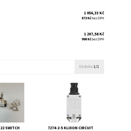
1 056,33 Kč
873 Kč
bez DPH
1 207,58 Kč
998 Kč
bez DPH
Stránka
1/1
22 Switch
KLIXON 7274-2-5 jistič 5A.
Tlačítkové provedení.
-22 SWITCH
7274-2-5 KLIXON CIRCUIT