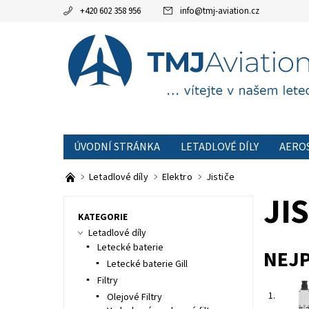
+420 602 358 956
info
@
tmj-aviation.cz
ÚVODNÍ STRÁNKA
LETADLOVÉ DÍLY
AERO
AKCE
OBCHODNÍ PODMÍNKY
KONTAKTNÍ
Letadlové díly
Elektro
Jističe
JI
KATEGORIE
Letadlové díly
Letecké baterie
NEJ
Letecké baterie Gill
Filtry
1.
Olejové Filtry