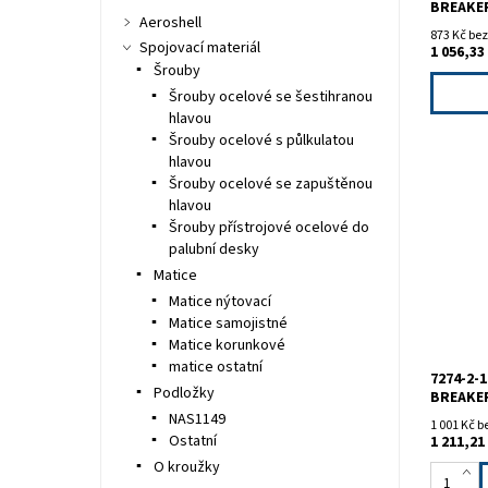
BREAKE
Aeroshell
873 Kč be
Spojovací materiál
1 056,33
Šrouby
Šrouby ocelové se šestihranou
hlavou
Šrouby ocelové s půlkulatou
hlavou
Šrouby ocelové se zapuštěnou
hlavou
Šrouby přístrojové ocelové do
KLIXON 72
palubní desky
Tlačítko
Matice
Matice nýtovací
Matice samojistné
Matice korunkové
matice ostatní
7274-2-
Podložky
BREAKE
NAS1149
1 001 Kč 
Ostatní
1 211,21
O kroužky