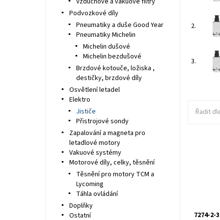
Vzduchové a vakuové filtry
Podvozkové díly
Pneumatiky a duše Good Year
2.
Pneumatiky Michelin
Michelin dušové
Michelin bezdušové
3.
Brzdové kotouče, ložiska ,
destičky, brzdové díly
Osvětlení letadel
Elektro
Jističe
Řadit dl
Přistrojové sondy
Zapalování a magneta pro
letadlové motory
Vakuové systémy
KLIXON 72
Motorové díly, celky, těsnění
Tlačítko
Těsnění pro motory TCM a
Lycoming
Táhla ovládání
Doplňky
7274-2-
Ostatní