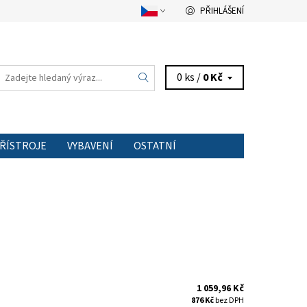
PŘIHLÁŠENÍ
0 ks /
0 Kč
PŘÍSTROJE
VYBAVENÍ
OSTATNÍ
TAKT
1 059,96 Kč
876 Kč
bez DPH