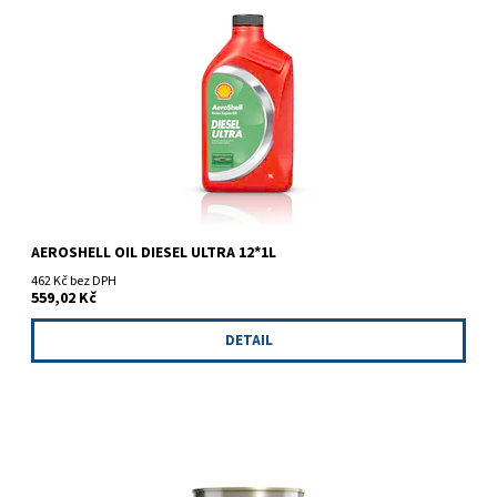
AeroShell Oil Diesel Ultra je plně syntetický, multrigradový olej
navržený pro použití v nové generaci vznětových leteckých...
AEROSHELL OIL DIESEL ULTRA 12*1L
462 Kč bez DPH
559,02 Kč
DETAIL