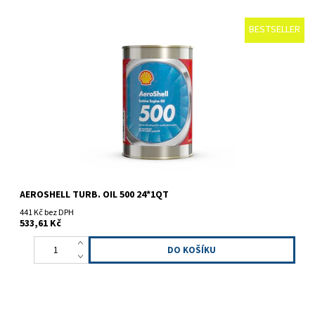
BESTSELLER
Syntetický olej 5 mm²/s. Obsahuje aditiva pro lepší tepelnou a
oxidační stabilitu.
AEROSHELL TURB. OIL 500 24*1QT
441 Kč bez DPH
533,61 Kč