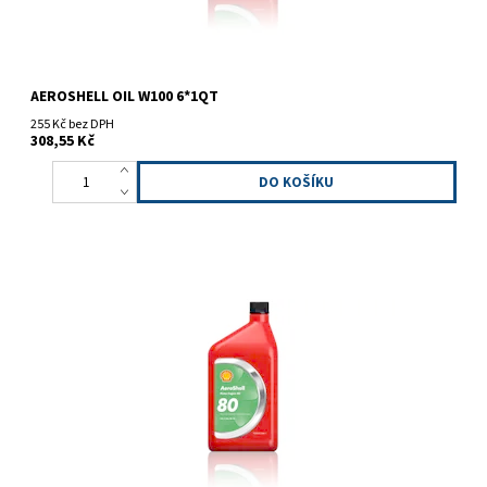
AEROSHELL OIL W100 6*1QT
255 Kč bez DPH
308,55 Kč
Minerální záběhový olej.