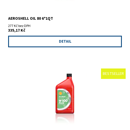
AEROSHELL OIL 80 6*1QT
277 Kč bez DPH
335,17 Kč
DETAIL
BESTSELLER
Nový druh single grade oleje SAE grade 50. Obsahuje
protikorozní a protioděrová aditiva. Vhodné pro letadla s menší
frekvencí...