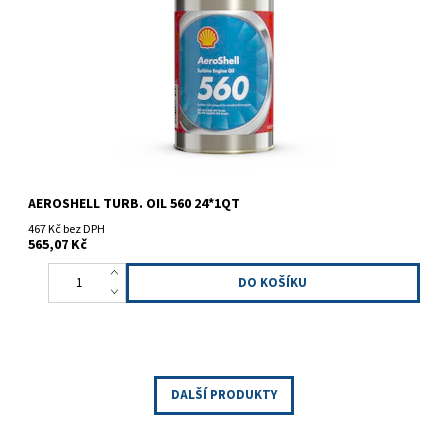
Vysoce kvalitní 5 mm²/s syntetický olej třetí generace výrazně
snižující tvorbu karbonu.
AEROSHELL TURB. OIL 560 24*1QT
467 Kč bez DPH
565,07 Kč
DALŠÍ PRODUKTY