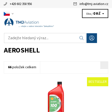
+420 602 358 956
info
@
tmj-aviation.cz
0 Kč
0 ks /
AEROSHELL
66
položek celkem
BESTSELLER
Minerální záběhový olej.