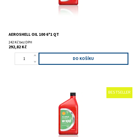
AEROSHELL OIL 100 6*1 QT
242 Kč bez DPH
292,82 Kč
BESTSELLER
Minerální olej s nekovovými disperzantními aditivy.