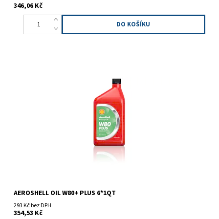
346,06 Kč
Nový druh single grade oleje SAE grade 40. Obsahuje
protikorozní a protioděrová aditiva. Vhodné pro letadla s menší
frekvencí...
AEROSHELL OIL W80+ PLUS 6*1QT
293 Kč bez DPH
354,53 Kč