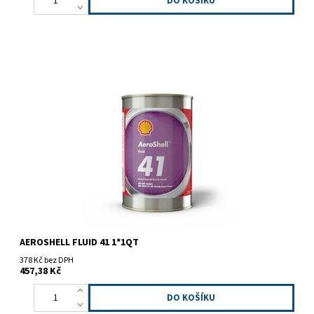
Hydraulická kapalina superčistá MIL-PRF-83282D
AEROSHELL FLUID 41 1*1QT
378 Kč bez DPH
457,38 Kč