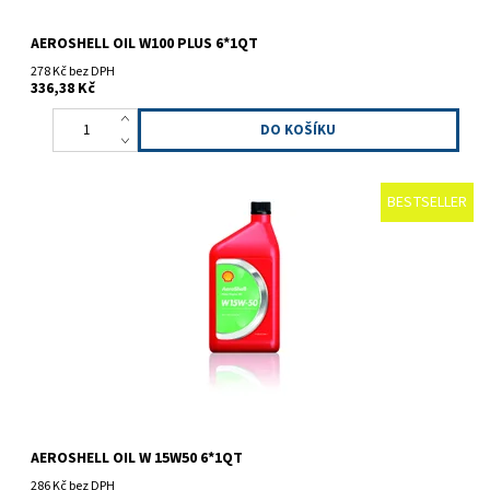
AEROSHELL OIL W100 PLUS 6*1QT
278 Kč bez DPH
336,38 Kč
BESTSELLER
Vysoce kvalitní polosyntetický multigradový olej s
protioděrovými a protikorozivními vlastnostmi.
AEROSHELL OIL W 15W50 6*1QT
286 Kč bez DPH