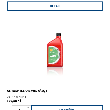
DETAIL
Minerální olej s nekovovými disperzantními aditivy.
AEROSHELL OIL W80 6*1QT
298 Kč bez DPH
360,58 Kč