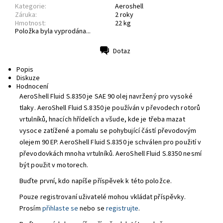
Kategorie:
Aeroshell
Záruka:
2 roky
Hmotnost:
22 kg
Položka byla vyprodána...
Dotaz
Tisk
Popis
Diskuze
Hodnocení
AeroShell Fluid S.8350 je SAE 90 olej navržený pro vysoké
tlaky. AeroShell Fluid S.8350 je používán v převodech rotorů
vrtulníků, hnacích hřídelích a všude, kde je třeba mazat
vysoce zatížené a pomalu se pohybující částí převodovým
olejem 90 EP. AeroShell Fluid S.8350 je schválen pro použití v
převodovkách mnoha vrtulníků. AeroShell Fluid S.8350 nesmí
být použit v motorech.
Buďte první, kdo napíše příspěvek k této položce.
Pouze registrovaní uživatelé mohou vkládat příspěvky.
Prosím
přihlaste se
nebo se
registrujte
.