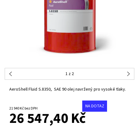
1
z 2
AeroShell Fluid S.8350, SAE 90 olej navržený pro vysoké tlaky.
NA DOTAZ
21 940 Kč bez DPH
26 547,40 Kč