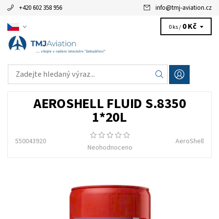
+420 602 358 956
info
@
tmj-aviation.cz
0 Kč
0 ks /
AEROSHELL FLUID S.8350
1*20L
550043920
AeroShell
Neohodnoceno