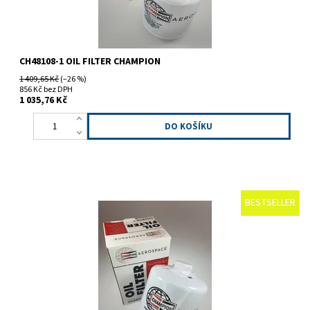
CH48108-1 OIL FILTER CHAMPION
1 409,65 Kč
(–26 %)
856 Kč bez DPH
1 035,76 Kč
BESTSELLER
Champion CH48110-1, olejový filtr.