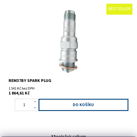
BESTSELLER
Zapalovací svíčka
REM37BY SPARK PLUG
1 541 Kč bez DPH
1 864,61 Kč
12
položek celkem