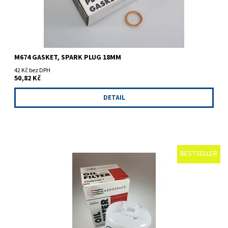
M674 GASKET, SPARK PLUG 18MM
42 Kč bez DPH
50,82 Kč
DETAIL
BESTSELLER
Champion CH48108-1, olejový filtr.