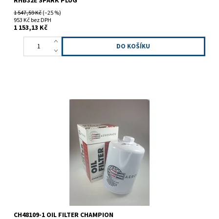
RHB32E SPARK PLUG
1 547,59 Kč
(–25 %)
953 Kč bez DPH
1 153,13 Kč
Champion CH48109-1, olejový filtr
CH48109-1 OIL FILTER CHAMPION