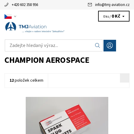
+420 602 358 956
info
@
tmj-aviation.cz
0 Kč
0 ks /
CHAMPION AEROSPACE
12
položek celkem