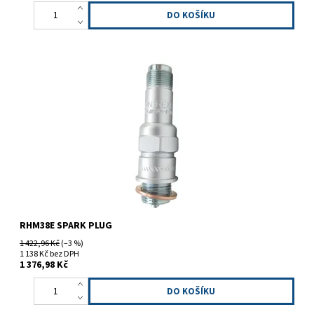
Zapalovací svíčka
RHM38E SPARK PLUG
1 422,96 Kč
(–3 %)
1 138 Kč bez DPH
1 376,98 Kč