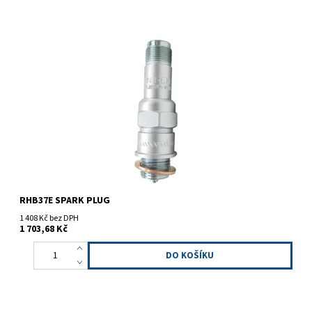
Zapalovací svíčka
RHB37E SPARK PLUG
1 408 Kč bez DPH
1 703,68 Kč