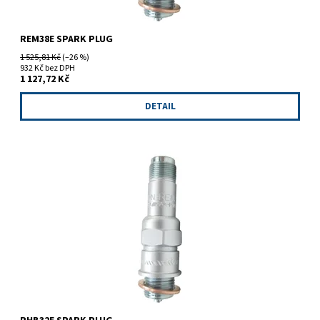
REM38E SPARK PLUG
1 525,81 Kč
(–26 %)
932 Kč bez DPH
1 127,72 Kč
DETAIL
Zapalovací svíčka