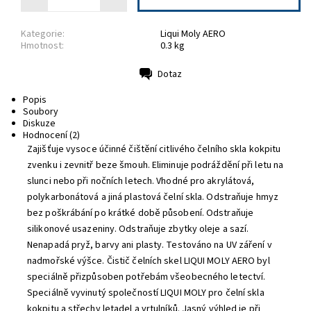
Kategorie:
Liqui Moly AERO
Hmotnost:
0.3 kg
Dotaz
Tisk
Popis
Soubory
Diskuze
Hodnocení (2)
Zajišťuje vysoce účinné čištění citlivého čelního skla kokpitu
zvenku i zevnitř beze šmouh. Eliminuje podráždění při letu na
slunci nebo při nočních letech. Vhodné pro akrylátová,
polykarbonátová a jiná plastová čelní skla. Odstraňuje hmyz
bez poškrábání po krátké době působení. Odstraňuje
silikonové usazeniny. Odstraňuje zbytky oleje a sazí.
Nenapadá pryž, barvy ani plasty. Testováno na UV záření v
nadmořské výšce. Čistič čelních skel LIQUI MOLY AERO byl
speciálně přizpůsoben potřebám všeobecného letectví.
Speciálně vyvinutý společností LIQUI MOLY pro čelní skla
kokpitu a střechy letadel a vrtulníků. Jasný výhled je při