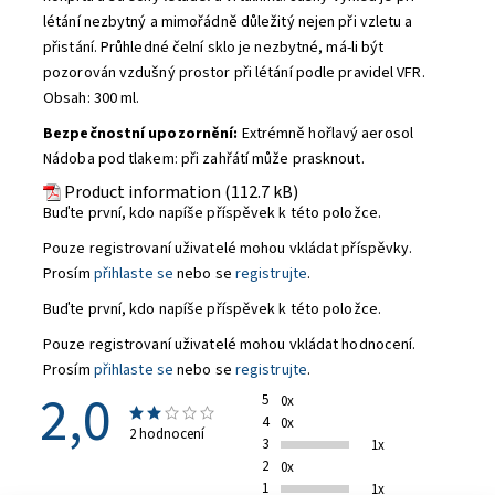
létání nezbytný a mimořádně důležitý nejen při vzletu a
přistání. Průhledné čelní sklo je nezbytné, má-li být
pozorován vzdušný prostor při létání podle pravidel VFR.
Obsah: 300 ml.
Bezpečnostní upozornění:
Extrémně hořlavý aerosol
Nádoba pod tlakem: při zahřátí může prasknout.
Product information (112.7 kB)
Buďte první, kdo napíše příspěvek k této položce.
Pouze registrovaní uživatelé mohou vkládat příspěvky.
Prosím
přihlaste se
nebo se
registrujte
.
Buďte první, kdo napíše příspěvek k této položce.
Pouze registrovaní uživatelé mohou vkládat hodnocení.
Prosím
přihlaste se
nebo se
registrujte
.
2,0
5
0x
4
0x
2 hodnocení
3
1x
2
0x
1
1x