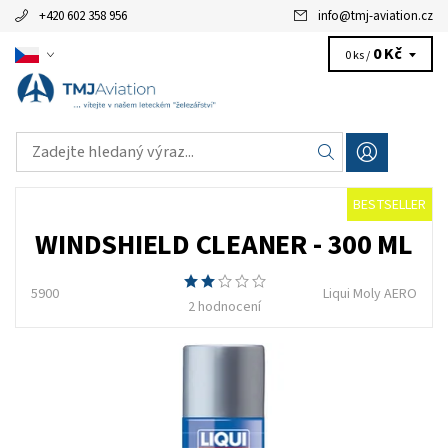
+420 602 358 956
info
@
tmj-aviation.cz
0 Kč
0 ks /
BESTSELLER
WINDSHIELD CLEANER - 300 ML
5900
Liqui Moly AERO
2 hodnocení