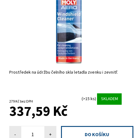
Prostředek na údržbu čelního skla letadla zvenku i zevnitř.
(>15 ks)
SKLADEM
279 Kč bez DPH
337,59 Kč
-
+