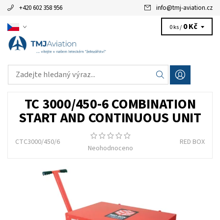
+420 602 358 956
info
@
tmj-aviation.cz
0 Kč
0 ks /
TC 3000/450-6 COMBINATION
START AND CONTINUOUS UNIT
CTC3000/450/6
RED BOX
Neohodnoceno