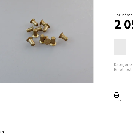
1 734 Kč
2 0
-
Kategorie:
Hmotnost:
Tisk
ení