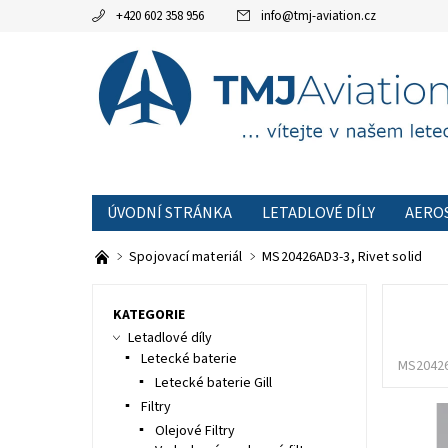
+420 602 358 956
info
@
tmj-aviation.cz
ÚVODNÍ STRÁNKA
LETADLOVÉ DÍLY
AERO
AKCE
OBCHODNÍ PODMÍNKY
KONTAKTNÍ
Spojovací materiál
MS20426AD3-3, Rivet solid
KATEGORIE
Letadlové díly
Letecké baterie
MS2042
Letecké baterie Gill
Filtry
Olejové Filtry