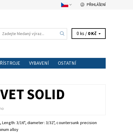
PŘIHLÁŠENÍ
0 ks /
0 Kč
PŘÍSTROJE
VYBAVENÍ
OSTATNÍ
TAKT
IVET SOLID
no
d,
Length: 3/16", diameter: 3/32", countersunk precision
inum alloy