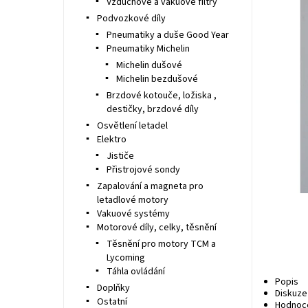
Vzduchové a vakuové filtry
Podvozkové díly
Pneumatiky a duše Good Year
Pneumatiky Michelin
Michelin dušové
Michelin bezdušové
Brzdové kotouče, ložiska ,
destičky, brzdové díly
Osvětlení letadel
Elektro
Jističe
Přistrojové sondy
Zapalování a magneta pro
letadlové motory
Vakuové systémy
Motorové díly, celky, těsnění
Těsnění pro motory TCM a
Lycoming
Táhla ovládání
Popis
Doplňky
Diskuze
Ostatní
Hodnoc