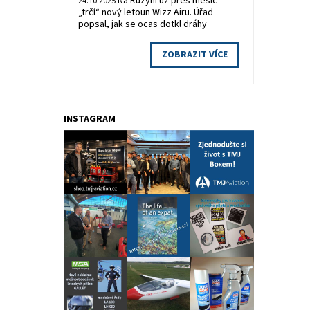
Na Ruzyni už přes měsíc
24.10.2025
„trčí“ nový letoun Wizz Airu. Úřad
popsal, jak se ocas dotkl dráhy
ZOBRAZIT VÍCE
INSTAGRAM