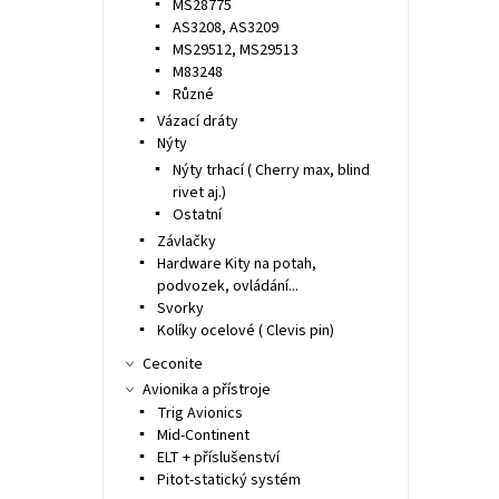
MS28775
AS3208, AS3209
MS29512, MS29513
M83248
Různé
Vázací dráty
Nýty
Nýty trhací ( Cherry max, blind
rivet aj.)
Ostatní
Závlačky
Hardware Kity na potah,
podvozek, ovládání...
Svorky
Kolíky ocelové ( Clevis pin)
Ceconite
Avionika a přístroje
Trig Avionics
Mid-Continent
ELT + příslušenství
Pitot-statický systém