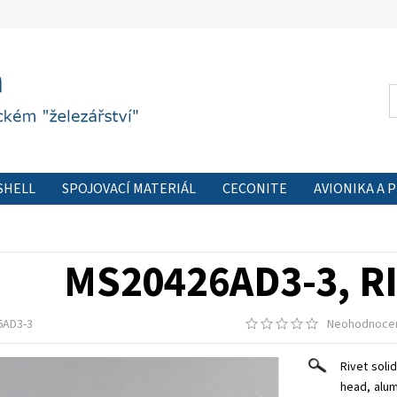
SHELL
SPOJOVACÍ MATERIÁL
CECONITE
AVIONIKA A 
 FORMULÁŘ
PODMÍNKY OCHRANY OSOBNÍCH ÚDAJŮ
KON
MS20426AD3-3, R
6AD3-3
Neohodnoce
Rivet soli
head, alum