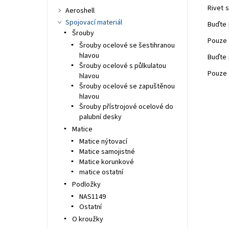
Rivet s
Aeroshell
Spojovací materiál
Buďte 
Šrouby
Pouze 
Šrouby ocelové se šestihranou
hlavou
Buďte 
Šrouby ocelové s půlkulatou
Pouze 
hlavou
Šrouby ocelové se zapuštěnou
hlavou
Šrouby přístrojové ocelové do
palubní desky
Matice
Matice nýtovací
Matice samojistné
Matice korunkové
matice ostatní
Podložky
NAS1149
Ostatní
O kroužky