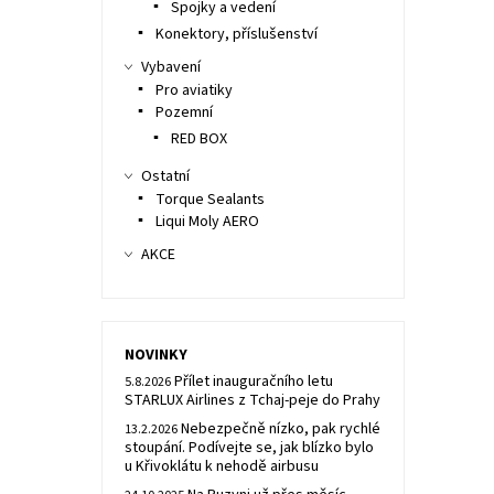
Spojky a vedení
Konektory, příslušenství
Vybavení
Pro aviatiky
Pozemní
RED BOX
Ostatní
Torque Sealants
Liqui Moly AERO
AKCE
NOVINKY
Přílet inauguračního letu
5.8.2026
STARLUX Airlines z Tchaj-peje do Prahy
Nebezpečně nízko, pak rychlé
13.2.2026
stoupání. Podívejte se, jak blízko bylo
u Křivoklátu k nehodě airbusu