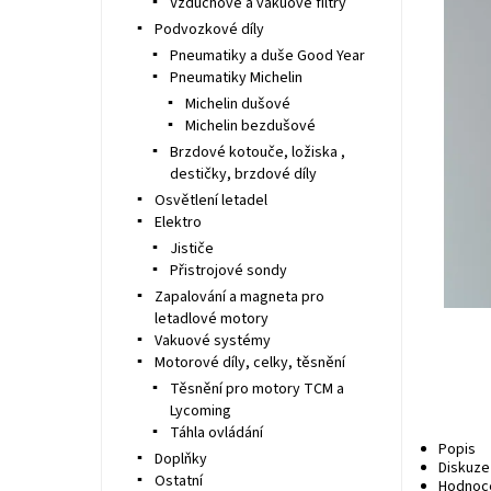
Vzduchové a vakuové filtry
Podvozkové díly
Pneumatiky a duše Good Year
Pneumatiky Michelin
Michelin dušové
Michelin bezdušové
Brzdové kotouče, ložiska ,
destičky, brzdové díly
Osvětlení letadel
Elektro
Jističe
Přistrojové sondy
Zapalování a magneta pro
letadlové motory
Vakuové systémy
Motorové díly, celky, těsnění
Těsnění pro motory TCM a
Lycoming
Táhla ovládání
Popis
Doplňky
Diskuze
Ostatní
Hodnoc