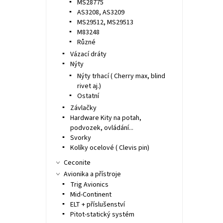
MS28775
AS3208, AS3209
MS29512, MS29513
M83248
Různé
Vázací dráty
Nýty
Nýty trhací ( Cherry max, blind
rivet aj.)
Ostatní
Závlačky
Hardware Kity na potah,
podvozek, ovládání...
Svorky
Kolíky ocelové ( Clevis pin)
Ceconite
Avionika a přístroje
Trig Avionics
Mid-Continent
ELT + příslušenství
Pitot-statický systém