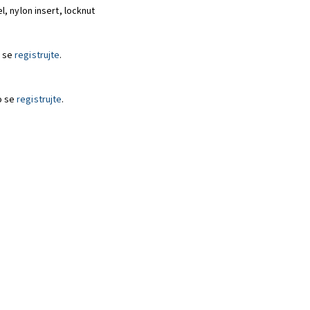
l, nylon insert, locknut
 se
registrujte
.
o se
registrujte
.