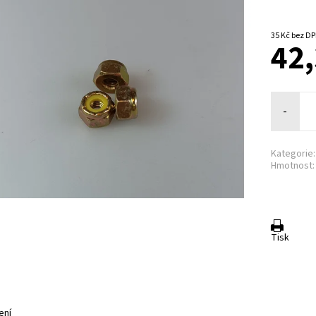
35 Kč bez 
42,
-
Kategorie:
Hmotnost:
Tisk
ení