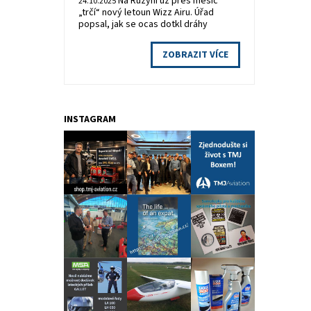
Na Ruzyni už přes měsíc
24.10.2025
„trčí“ nový letoun Wizz Airu. Úřad
popsal, jak se ocas dotkl dráhy
ZOBRAZIT VÍCE
INSTAGRAM