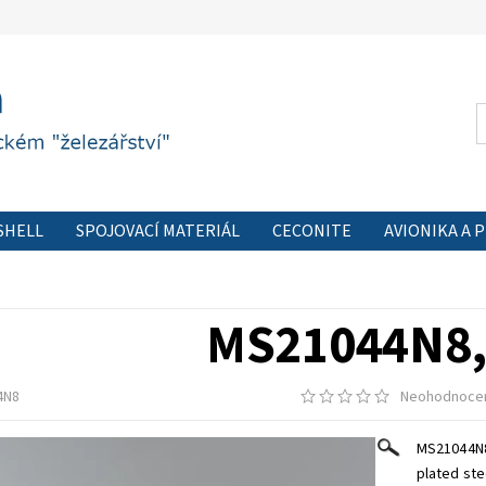
SHELL
SPOJOVACÍ MATERIÁL
CECONITE
AVIONIKA A 
 FORMULÁŘ
PODMÍNKY OCHRANY OSOBNÍCH ÚDAJŮ
KON
MS21044N8,
4N8
Neohodnoce
MS21044N8
plated ste