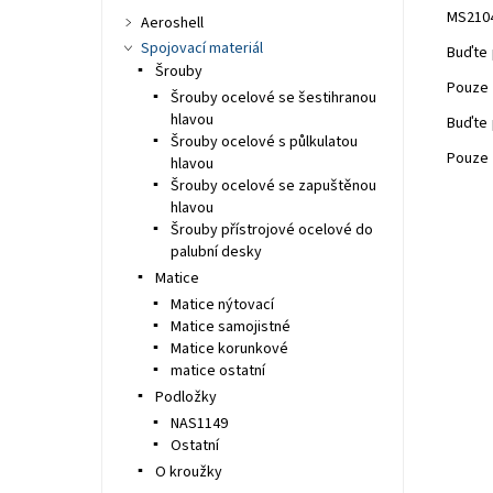
MS2104
Aeroshell
Spojovací materiál
Buďte 
Šrouby
Pouze 
Šrouby ocelové se šestihranou
hlavou
Buďte 
Šrouby ocelové s půlkulatou
Pouze 
hlavou
Šrouby ocelové se zapuštěnou
hlavou
Šrouby přístrojové ocelové do
palubní desky
Matice
Matice nýtovací
Matice samojistné
Matice korunkové
matice ostatní
Podložky
NAS1149
Ostatní
O kroužky