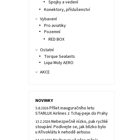
Spojky a vedení
Konektory, příslušenství
Vybavení
Pro aviatiky
Pozemní
RED BOX
Ostatní
Torque Sealants
Liqui Moly AERO
AKCE
NOVINKY
Přílet inauguračního letu
5.8.2026
STARLUX Airlines z Tchaj-peje do Prahy
Nebezpečně nízko, pak rychlé
13.2.2026
stoupání. Podívejte se, jak blízko bylo
u Křivoklátu k nehodě airbusu