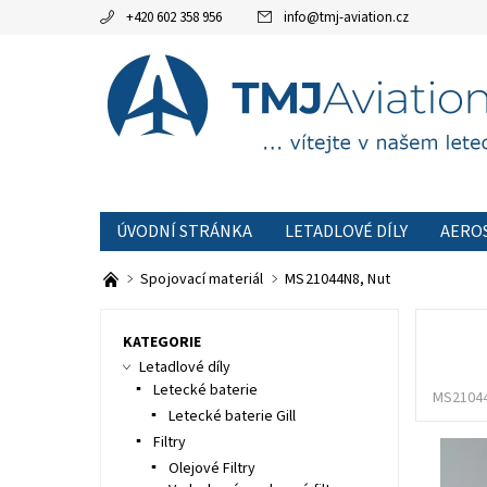
+420 602 358 956
info
@
tmj-aviation.cz
ÚVODNÍ STRÁNKA
LETADLOVÉ DÍLY
AERO
AKCE
OBCHODNÍ PODMÍNKY
KONTAKTNÍ
Spojovací materiál
MS21044N8, Nut
KATEGORIE
Letadlové díly
Letecké baterie
MS2104
Letecké baterie Gill
Filtry
Olejové Filtry