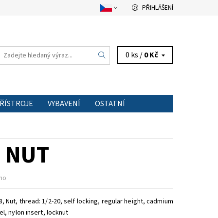
PŘIHLÁŠENÍ
0 ks /
0 Kč
PŘÍSTROJE
VYBAVENÍ
OSTATNÍ
TAKT
 NUT
no
, Nut,
thread: 1/2-20, self locking, regular height, cadmium
el, nylon insert, locknut