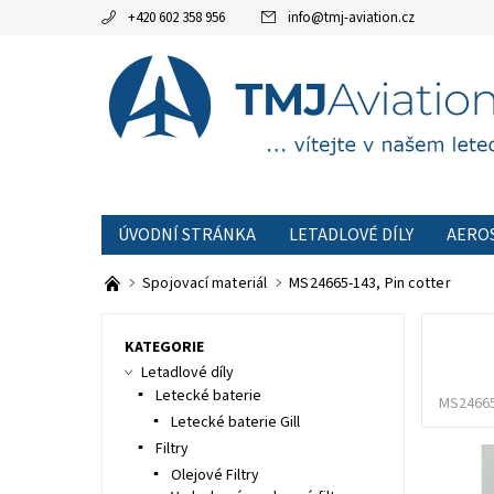
+420 602 358 956
info
@
tmj-aviation.cz
ÚVODNÍ STRÁNKA
LETADLOVÉ DÍLY
AERO
AKCE
OBCHODNÍ PODMÍNKY
KONTAKTNÍ
Spojovací materiál
MS24665-143, Pin cotter
KATEGORIE
Letadlové díly
Letecké baterie
MS24665
Letecké baterie Gill
Filtry
Olejové Filtry