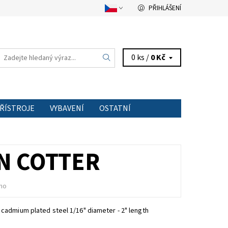
PŘIHLÁŠENÍ
0 ks /
0 Kč
PŘÍSTROJE
VYBAVENÍ
OSTATNÍ
TAKT
IN COTTER
no
,
cadmium plated steel 1/16" diameter - 2" length