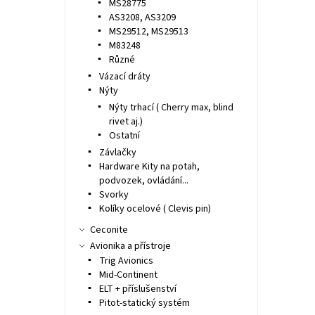
MS28775
AS3208, AS3209
MS29512, MS29513
M83248
Různé
Vázací dráty
Nýty
Nýty trhací ( Cherry max, blind
rivet aj.)
Ostatní
Závlačky
Hardware Kity na potah,
podvozek, ovládání...
Svorky
Kolíky ocelové ( Clevis pin)
Ceconite
Avionika a přístroje
Trig Avionics
Mid-Continent
ELT + příslušenství
Pitot-statický systém