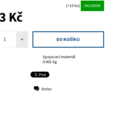
(>15 ks)
SKLADEM
H
3 Kč
+
Spojovací materiál
0.001 kg
Dotaz