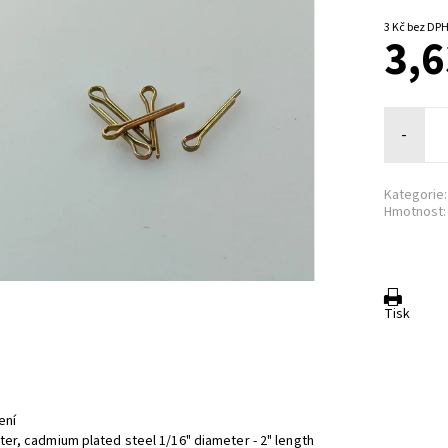
3 Kč bez DP
3,6
-
Kategorie:
Hmotnost:
Tisk
ení
tter,
cadmium plated steel 1/16" diameter - 2" length