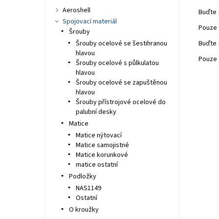
Aeroshell
Buďte 
Spojovací materiál
Pouze 
Šrouby
Šrouby ocelové se šestihranou
Buďte 
hlavou
Pouze 
Šrouby ocelové s půlkulatou
hlavou
Šrouby ocelové se zapuštěnou
hlavou
Šrouby přístrojové ocelové do
palubní desky
Matice
Matice nýtovací
Matice samojistné
Matice korunkové
matice ostatní
Podložky
NAS1149
Ostatní
O kroužky