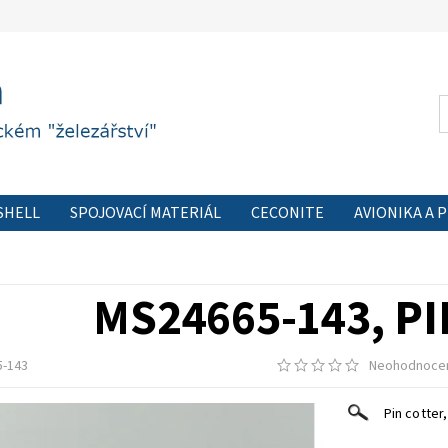
SHELL
SPOJOVACÍ MATERIÁL
CECONITE
AVIONIKA A 
 FORMULÁŘ
PODMÍNKY OCHRANY OSOBNÍCH ÚDAJŮ
KON
MS24665-143, P
-143
Neohodnoce
Pin cotter