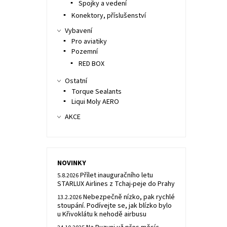
Spojky a vedení
Konektory, příslušenství
Vybavení
Pro aviatiky
Pozemní
RED BOX
Ostatní
Torque Sealants
Liqui Moly AERO
AKCE
NOVINKY
Přílet inauguračního letu
5.8.2026
STARLUX Airlines z Tchaj-peje do Prahy
Nebezpečně nízko, pak rychlé
13.2.2026
stoupání. Podívejte se, jak blízko bylo
u Křivoklátu k nehodě airbusu