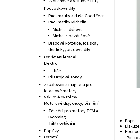
Vzduchové a vakuové filtry
Podvozkové díly
Pneumatiky a duše Good Year
Pneumatiky Michelin
Michelin dušové
Michelin bezdušové
Brzdové kotouče, ložiska ,
destičky, brzdové díly
Osvětlení letadel
Elektro
Jističe
Přistrojové sondy
Zapalování a magneta pro
letadlové motory
Vakuové systémy
Motorové díly, celky, těsnění
Těsnění pro motory TCM a
Lycoming
Popis
Táhla ovládání
Diskuze
Doplňky
Hodnoc
Ostatní
Pin co