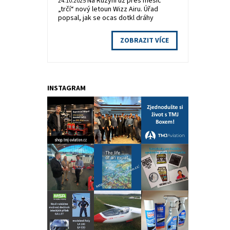
Na Ruzyni už přes měsíc
24.10.2025
„trčí“ nový letoun Wizz Airu. Úřad
popsal, jak se ocas dotkl dráhy
ZOBRAZIT VÍCE
INSTAGRAM