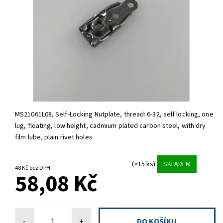
MS21061L08, Self-Locking Nutplate,
thread: 6-32, self locking, one
lug, floating, low height, cadmium plated carbon steel, with dry
film lube, plain rivet holes
(>15 ks)
SKLADEM
48 Kč bez DPH
58,08 Kč
-
+