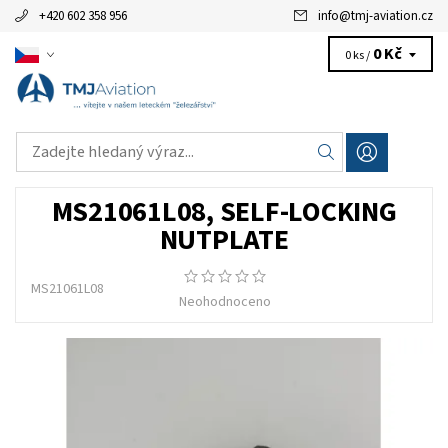
+420 602 358 956
info
@
tmj-aviation.cz
0 Kč
0 ks /
MS21061L08, SELF-LOCKING
NUTPLATE
MS21061L08
Neohodnoceno