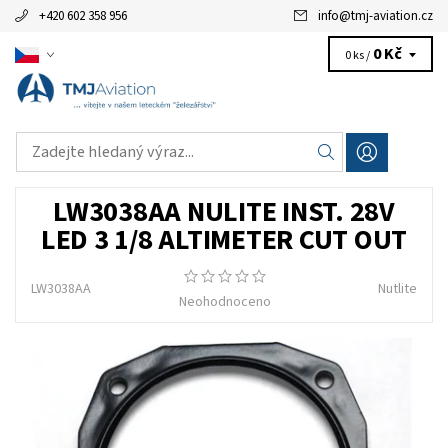
+420 602 358 956
info
@
tmj-aviation.cz
0 Kč
0 ks /
LW3038AA NULITE INST. 28V
LED 3 1/8 ALTIMETER CUT OUT
LW3038AA
Nutlite
Neohodnoceno