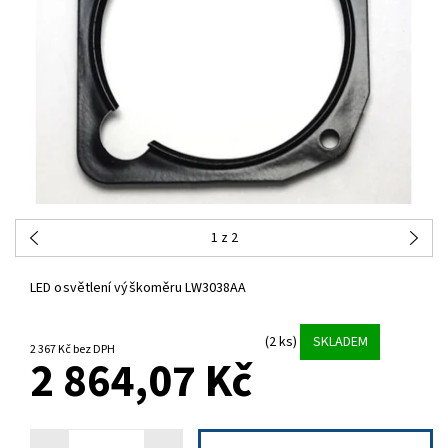
1
z 2
LED osvětlení výškoměru LW3038AA
(2 ks)
SKLADEM
2 367 Kč bez DPH
2 864,07 Kč