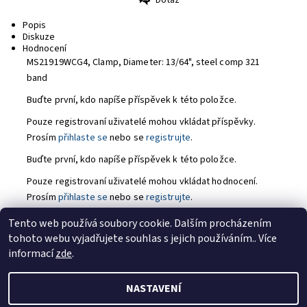
Tisk
Popis
Diskuze
Hodnocení
MS21919WCG4, Clamp,
Diameter: 13/64", steel comp 321
band
Buďte první, kdo napíše příspěvek k této položce.
Pouze registrovaní uživatelé mohou vkládat příspěvky.
Prosím
přihlaste se
nebo se
registrujte
.
Buďte první, kdo napíše příspěvek k této položce.
Pouze registrovaní uživatelé mohou vkládat hodnocení.
Prosím
přihlaste se
nebo se
registrujte
.
Tento web používá soubory cookie. Dalším procházením
tohoto webu vyjadřujete souhlas s jejich používáním.. Více
https://tmj-aviation.cz
informací
zde
.
NASTAVENÍ
2026 © TMJ Aviation s.r.o., všechna práva vyhrazena
Upravit
nastavení cookies