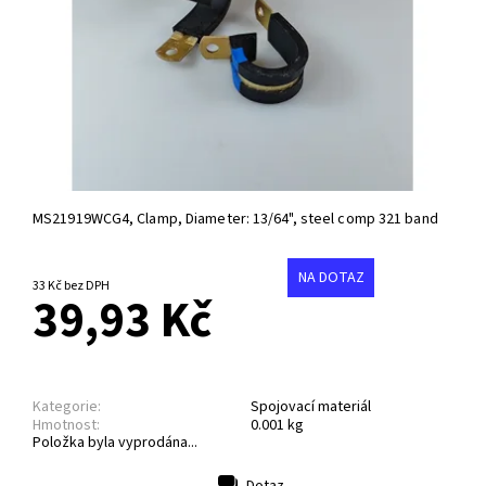
MS21919WCG4, Clamp,
Diameter: 13/64", steel comp 321 band
NA DOTAZ
33 Kč bez DPH
39,93 Kč
Kategorie:
Spojovací materiál
Hmotnost:
0.001 kg
Položka byla vyprodána...
Dotaz