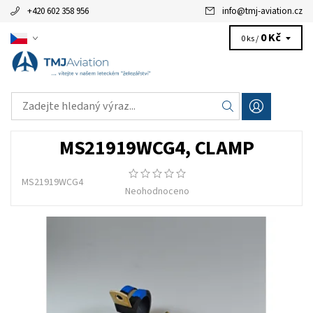
+420 602 358 956
info
@
tmj-aviation.cz
0 Kč
0 ks /
MS21919WCG4, CLAMP
MS21919WCG4
Neohodnoceno