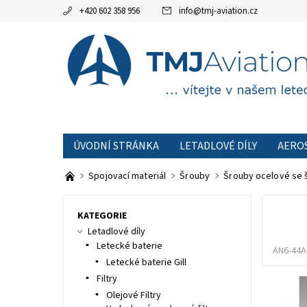
+420 602 358 956
info
@
tmj-aviation.cz
ÚVODNÍ STRÁNKA
LETADLOVÉ DÍLY
AERO
AKCE
OBCHODNÍ PODMÍNKY
KONTAKTNÍ
Spojovací materiál
Šrouby
Šrouby ocelové se 
KATEGORIE
Letadlové díly
Letecké baterie
AN6-44A
Letecké baterie Gill
Filtry
Olejové Filtry