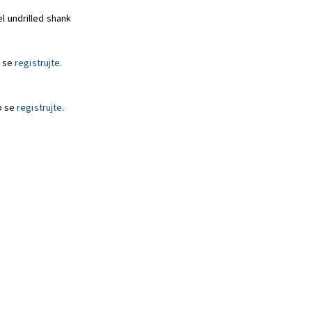
el undrilled shank
 se
registrujte
.
o se
registrujte
.