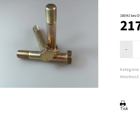
180 Kč be
217
-
Kategorie:
Hmotnost:
Tisk