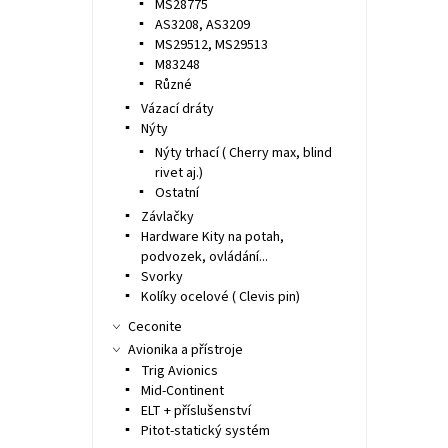
MS28775
AS3208, AS3209
MS29512, MS29513
M83248
Různé
Vázací dráty
Nýty
Nýty trhací ( Cherry max, blind
rivet aj.)
Ostatní
Závlačky
Hardware Kity na potah,
podvozek, ovládání...
Svorky
Kolíky ocelové ( Clevis pin)
Ceconite
Avionika a přístroje
Trig Avionics
Mid-Continent
ELT + příslušenství
Pitot-statický systém