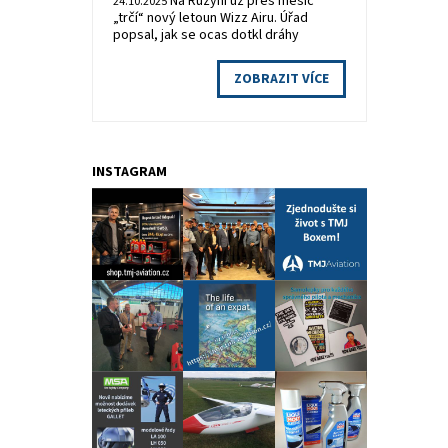
Na Ruzyni už přes měsíc
24.10.2025
„trčí“ nový letoun Wizz Airu. Úřad
popsal, jak se ocas dotkl dráhy
ZOBRAZIT VÍCE
INSTAGRAM