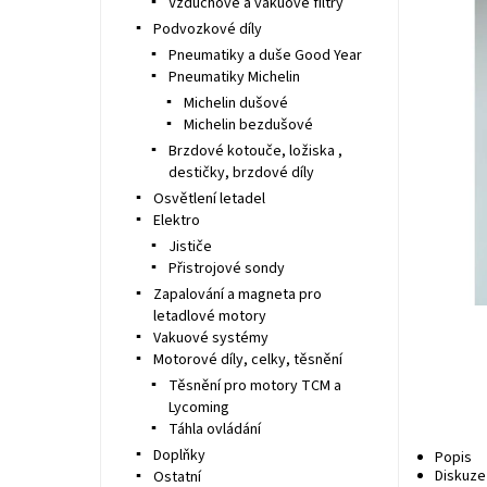
Vzduchové a vakuové filtry
Podvozkové díly
Pneumatiky a duše Good Year
Pneumatiky Michelin
Michelin dušové
Michelin bezdušové
Brzdové kotouče, ložiska ,
destičky, brzdové díly
Osvětlení letadel
Elektro
Jističe
Přistrojové sondy
Zapalování a magneta pro
letadlové motory
Vakuové systémy
Motorové díly, celky, těsnění
Těsnění pro motory TCM a
Lycoming
Táhla ovládání
Doplňky
Popis
Diskuze
Ostatní