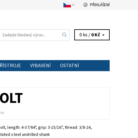
PŘIHLÁŠENÍ
0 ks /
0 Kč
PŘÍSTROJE
VYBAVENÍ
OSTATNÍ
TAKT
BOLT
no
olt,
length: 4-37/64", grip: 3-15/16", thread: 3/8-24,
ated steel undrilled shank