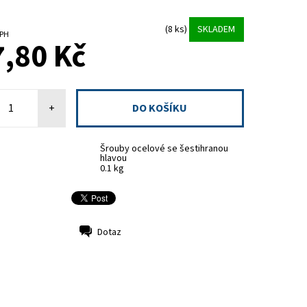
(8 ks)
SKLADEM
z DPH
,80 Kč
+
Šrouby ocelové se šestihranou
hlavou
0.1 kg
Dotaz