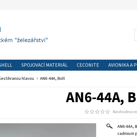
SHELL
SPOJOVACÍ MATERIÁL
CECONITE
AVIONIKA A 
 FORMULÁŘ
PODMÍNKY OCHRANY OSOBNÍCH ÚDAJŮ
KON
šestihranou hlavou
AN6-44A, Bolt
AN6-44A, 
Neohodnoce
AN6-44A, B
cadmium pl