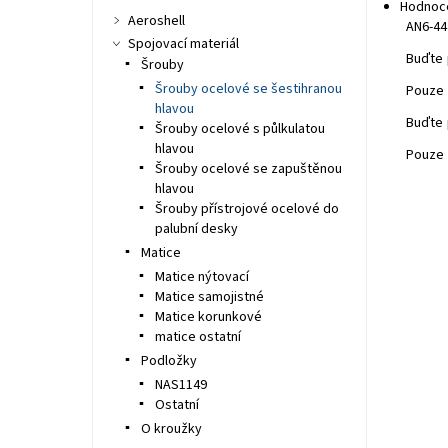
Hodnoc
Aeroshell
AN6-44
Spojovací materiál
Buďte 
Šrouby
Šrouby ocelové se šestihranou
Pouze 
hlavou
Buďte 
Šrouby ocelové s půlkulatou
hlavou
Pouze 
Šrouby ocelové se zapuštěnou
hlavou
Šrouby přístrojové ocelové do
palubní desky
Matice
Matice nýtovací
Matice samojistné
Matice korunkové
matice ostatní
Podložky
NAS1149
Ostatní
O kroužky