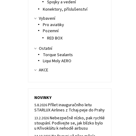
Spojky a vedení
Konektory, příslušenství
Vybavení
Pro aviatiky
Pozemní
RED BOX
Ostatní
Torque Sealants
Liqui Moly AERO
AKCE
NOVINKY
Přílet inauguračního letu
5.8.2026
STARLUX Airlines z Tchaj-peje do Prahy
Nebezpečně nízko, pak rychlé
13.2.2026
stoupání. Podívejte se, jak blízko bylo
u Křivoklátu k nehodě airbusu