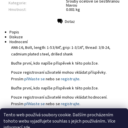
Šrouby ocelové se šestihranou
Kategorie:
hlavou
Hmotnost:
0.001 kg
Dotaz
Tisk
Popis
Diskuze
Hodnocení
AN6-16, Bolt,
length: 1-53/64", grip: 1-3/16", thread: 3/8-24,
cadmium plated steel, drilled shank
Buďte první, kdo napíše příspěvek k této položce.
Pouze registrovaní uživatelé mohou vkládat příspěvky.
Prosím
přihlaste se
nebo se
registrujte
.
Buďte první, kdo napíše příspěvek k této položce.
Pouze registrovaní uživatelé mohou vkládat hodnocení.
Prosím
přihlaste se
nebo se
registrujte
.
Tento web používá soubory cookie. Dalším procházením
tohoto webu vyjadřujete souhlas s jejich používáním.. Více
https://tmj-aviation.cz
informací
zde
.