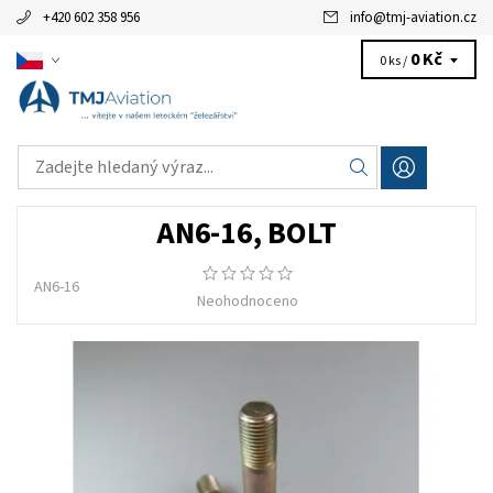
+420 602 358 956
info
@
tmj-aviation.cz
0 Kč
0 ks /
AN6-16, BOLT
AN6-16
Neohodnoceno