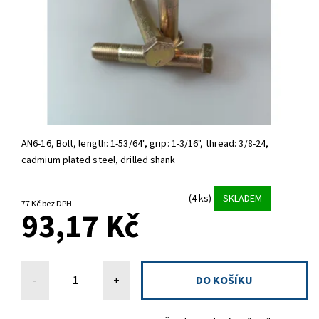
AN6-16, Bolt,
length: 1-53/64", grip: 1-3/16", thread: 3/8-24,
cadmium plated steel, drilled shank
(4 ks)
SKLADEM
77 Kč bez DPH
93,17 Kč
-
+