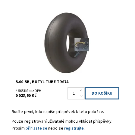
Duše Good Year 5.00-5B, TR67, produktový kód : 302-013-
400
Dostupnost:
Skladem 6
Kód:
302-013-400
Značka:
Good Year
Záruka:
2 roky
5.00-5B, BUTYL TUBE TR67A
4 565 Kč bez DPH
5 523,65 Kč
Buďte první, kdo napíše příspěvek k této položce.
Pouze registrovaní uživatelé mohou vkládat příspěvky.
Prosím
přihlaste se
nebo se
registrujte
.