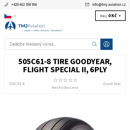
+420 602 358 956
info
@
tmj-aviation.cz
0 Kč
0 ks /
505C61-8 TIRE GOODYEAR,
FLIGHT SPECIAL II, 6PLY
505C61-8
Good Year
Neohodnoceno