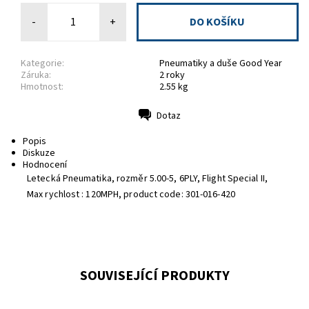
-
+
Kategorie:
Pneumatiky a duše Good Year
Záruka:
2 roky
Hmotnost:
2.55 kg
Dotaz
Tisk
Popis
Diskuze
Hodnocení
Letecká Pneumatika, rozměr 5.00-5, 6PLY, Flight Special II,
Max rychlost : 120MPH, product code: 301-016-420
SOUVISEJÍCÍ PRODUKTY