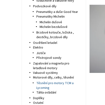
Vzduchové a vakuové filtry
Podvozkové díly
Pneumatiky a duše Good Year
Pneumatiky Michelin
Michelin dušové
Michelin bezdušové
Brzdové kotouče, ložiska ,
destičky, brzdové díly
Osvětlení letadel
Elektro
Jističe
Přistrojové sondy
Zapalování a magneta pro
letadlové motory
Vakuové systémy
Motorové díly, celky, těsnění
Těsnění pro motory TCM a
Lycoming
Táhla ovládání
Doplňky
Ostatní