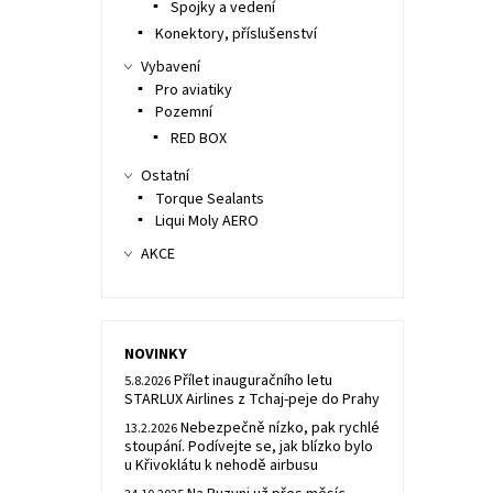
Spojky a vedení
Konektory, příslušenství
Vybavení
Pro aviatiky
Pozemní
RED BOX
Ostatní
Torque Sealants
Liqui Moly AERO
AKCE
NOVINKY
Přílet inauguračního letu
5.8.2026
STARLUX Airlines z Tchaj-peje do Prahy
Nebezpečně nízko, pak rychlé
13.2.2026
stoupání. Podívejte se, jak blízko bylo
u Křivoklátu k nehodě airbusu