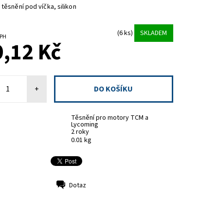
 těsnění pod víčka, silikon
(6 ks)
SKLADEM
z DPH
,12 Kč
+
Těsnění pro motory TCM a
Lycoming
2 roky
0.01 kg
Dotaz