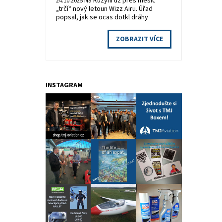
Na Ruzyni už přes měsíc
24.10.2025
„trčí“ nový letoun Wizz Airu. Úřad
popsal, jak se ocas dotkl dráhy
ZOBRAZIT VÍCE
INSTAGRAM