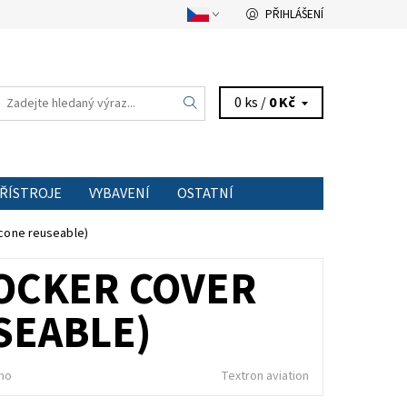
PŘIHLÁŠENÍ
0 ks /
0 Kč
PŘÍSTROJE
VYBAVENÍ
OSTATNÍ
TAKT
icone reuseable)
ROCKER COVER
SEABLE)
no
Textron aviation