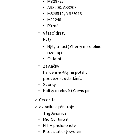
MS28775
AS3208, AS3209
MS29512, MS29513
M83248
Různé
Vázací dráty
Nýty
Nýty trhací ( Cherry max, blind
rivet aj.)
Ostatní
Závlačky
Hardware Kity na potah,
podvozek, ovládání...
Svorky
Kolíky ocelové ( Clevis pin)
Ceconite
Avionika a přístroje
Trig Avionics
Mid-Continent
ELT + příslušenství
Pitot-statický systém