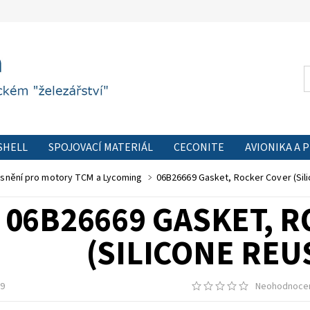
SHELL
SPOJOVACÍ MATERIÁL
CECONITE
AVIONIKA A 
 FORMULÁŘ
PODMÍNKY OCHRANY OSOBNÍCH ÚDAJŮ
KON
snění pro motory TCM a Lycoming
06B26669 Gasket, Rocker Cover (Sil
06B26669 GASKET, 
(SILICONE REU
9
Neohodnoce