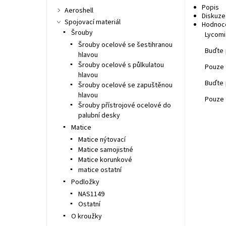
Popis
Aeroshell
Diskuze
Spojovací materiál
Hodnoc
Šrouby
Lycomin
Šrouby ocelové se šestihranou
Buďte 
hlavou
Šrouby ocelové s půlkulatou
Pouze 
hlavou
Buďte 
Šrouby ocelové se zapuštěnou
hlavou
Pouze 
Šrouby přístrojové ocelové do
palubní desky
Matice
Matice nýtovací
Matice samojistné
Matice korunkové
matice ostatní
Podložky
NAS1149
Ostatní
O kroužky