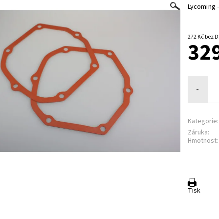
Lycoming -
272 Kč be
329
-
Kategorie:
Záruka:
Hmotnost:
Tisk