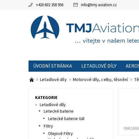
+420 602 358 956
info
@
tmj-aviation.cz
ÚVODNÍ STRÁNKA
LETADLOVÉ DÍLY
AERO
AKCE
OBCHODNÍ PODMÍNKY
KONTAKTNÍ
Letadlové díly
Motorové díly, celky, těsnění
Tě
KATEGORIE
Letadlové díly
Letecké baterie
Letecké baterie Gill
Filtry
06B2666
Olejové Filtry