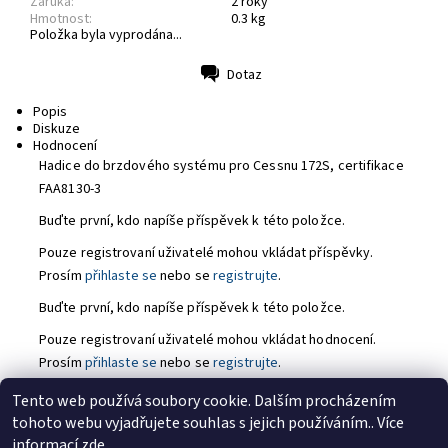
Záruka:
2 roky
Hmotnost:
0.3 kg
Položka byla vyprodána...
Dotaz
Tisk
Popis
Diskuze
Hodnocení
Hadice do brzdového systému pro Cessnu
172S, certifikace
FAA8130-3
Buďte první, kdo napíše příspěvek k této položce.
Pouze registrovaní uživatelé mohou vkládat příspěvky.
Prosím
přihlaste se
nebo se
registrujte
.
Buďte první, kdo napíše příspěvek k této položce.
Pouze registrovaní uživatelé mohou vkládat hodnocení.
Prosím
přihlaste se
nebo se
registrujte
.
Tento web používá soubory cookie. Dalším procházením
tohoto webu vyjadřujete souhlas s jejich používáním.. Více
https://tmj-aviation.cz
informací
zde
.