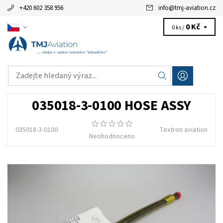
+420 602 358 956
info
@
tmj-aviation.cz
0 Kč
0 ks /
035018-3-0100 HOSE ASSY
035018-3-0100
Textron aviation
Neohodnoceno