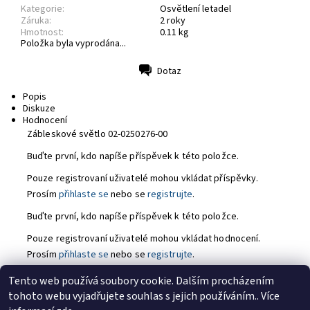
Kategorie:
Osvětlení letadel
Záruka:
2 roky
Hmotnost:
0.11 kg
Položka byla vyprodána...
Dotaz
Tisk
Popis
Diskuze
Hodnocení
Zábleskové světlo 02-0250276-00
Buďte první, kdo napíše příspěvek k této položce.
Pouze registrovaní uživatelé mohou vkládat příspěvky.
Prosím
přihlaste se
nebo se
registrujte
.
Buďte první, kdo napíše příspěvek k této položce.
Pouze registrovaní uživatelé mohou vkládat hodnocení.
Prosím
přihlaste se
nebo se
registrujte
.
Tento web používá soubory cookie. Dalším procházením
tohoto webu vyjadřujete souhlas s jejich používáním.. Více
https://tmj-aviation.cz