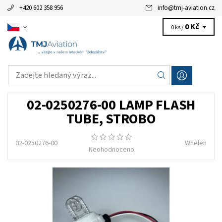
+420 602 358 956
info
@
tmj-aviation.cz
0 Kč
0 ks /
02-0250276-00 LAMP FLASH
TUBE, STROBO
02-0250276-00
Whelen
Neohodnoceno